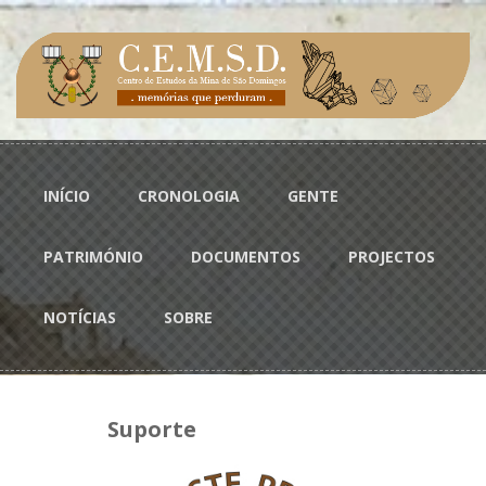
Passar para o conteúdo principal
Menu principal
INÍCIO
CRONOLOGIA
GENTE
PATRIMÓNIO
DOCUMENTOS
PROJECTOS
NOTÍCIAS
SOBRE
Suporte