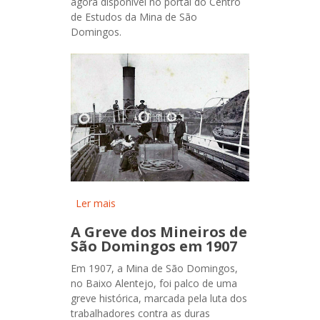
agora disponível no portal do Centro
de Estudos da Mina de São
Domingos.
Ler mais
acerca de Seis Horas de Barco
pelo Guadiana: Uma Viagem
A Greve dos Mineiros de
ao Coração de Portugal e
São Domingos em 1907
Espanha
Em 1907, a Mina de São Domingos,
no Baixo Alentejo, foi palco de uma
greve histórica, marcada pela luta dos
trabalhadores contra as duras