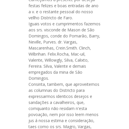
festas felizes e boas entradas de ano
a v. e o restante pessoal do nosso
vellho Districto de Faro.
Iguais votos e cumprimentos fazemos
aos srs. visconde de Mason de São
Domingos, conde do Pomarão, Barry,
Neville, Purves. dr. Vargas,
Mascarenhas, Crein.Smith. Clinch,
Wilbrihan. Felix.Rocha, Mac-uil,
Valente, Willowgly, Silva, Calixto,
Fereira. Silva, Valente e demais
empregados da mina de São
Domingos.
Consinta, tambem, que aproveitemos
as columnas do Districto para
expressarmos identicos desejos e
sandações a cavalheiros, que,
comquanto não residam n'esta
povoação, nem por isso leem menos
jus á nossa estima e consideração,
taes como os srs. Magro, Vargas,