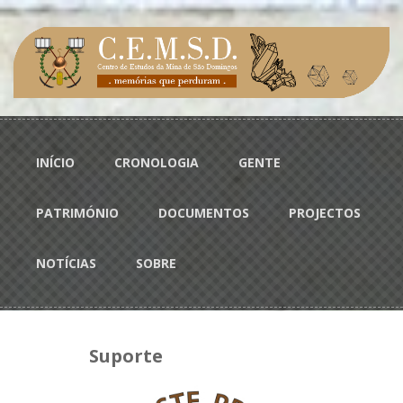
Passar para o conteúdo principal
Menu principal
INÍCIO
CRONOLOGIA
GENTE
PATRIMÓNIO
DOCUMENTOS
PROJECTOS
NOTÍCIAS
SOBRE
Suporte