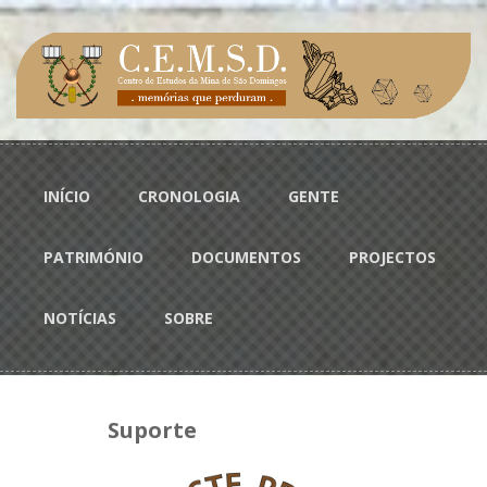
Passar para o conteúdo principal
Menu principal
INÍCIO
CRONOLOGIA
GENTE
PATRIMÓNIO
DOCUMENTOS
PROJECTOS
NOTÍCIAS
SOBRE
Suporte