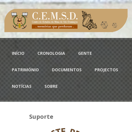
Passar para o conteúdo principal
Menu principal
INÍCIO
CRONOLOGIA
GENTE
PATRIMÓNIO
DOCUMENTOS
PROJECTOS
NOTÍCIAS
SOBRE
Suporte