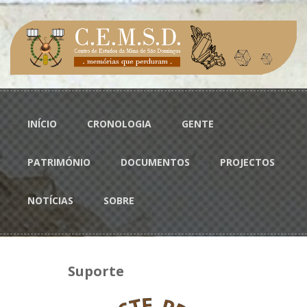
Passar para o conteúdo principal
Menu principal
INÍCIO
CRONOLOGIA
GENTE
PATRIMÓNIO
DOCUMENTOS
PROJECTOS
NOTÍCIAS
SOBRE
Suporte