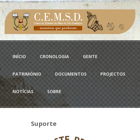
Passar para o conteúdo principal
Menu principal
INÍCIO
CRONOLOGIA
GENTE
PATRIMÓNIO
DOCUMENTOS
PROJECTOS
NOTÍCIAS
SOBRE
Suporte