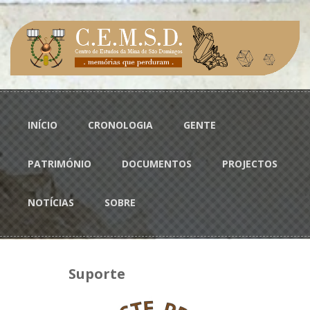
Passar para o conteúdo principal
Menu principal
INÍCIO
CRONOLOGIA
GENTE
PATRIMÓNIO
DOCUMENTOS
PROJECTOS
NOTÍCIAS
SOBRE
Suporte