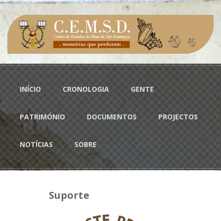
Passar para o conteúdo principal
Menu principal
INÍCIO
CRONOLOGIA
GENTE
PATRIMÓNIO
DOCUMENTOS
PROJECTOS
NOTÍCIAS
SOBRE
Suporte