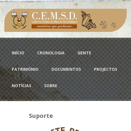
Passar para o conteúdo principal
Menu principal
INÍCIO
CRONOLOGIA
GENTE
PATRIMÓNIO
DOCUMENTOS
PROJECTOS
NOTÍCIAS
SOBRE
Suporte