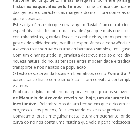
António
, ao longo de 27 milhas navegáveis, por entre
paisag
histórias esquecidas pelo tempo
. É uma crónica que nos e
das gentes e o carácter das margens do rio — ora donzelas de o
quase desertas.
Este artigo é mais do que uma viagem fluvial: é um retrato ín
espanhóis, divididos por uma linha de água que mais une do
contrabandistas, guardas-fiscais e carabineiros, todos perso
gestos de solidariedade, partilhas espontâneas e convivência n
Azevedo transporta-nos numa embarcação simples, um “gasol
Com um olhar apurado, a jornalista descreve não só a reali
riqueza natural do rio, as tensões entre modernidade e tradiç
transporte e nos hábitos da população.
O texto destaca ainda locais emblemáticos como
Pomarão, 
parece tanto físico como simbólico — um convite à contemp
vizinhos.
Publicada originalmente numa época em que poucos se avent
de Manuela de Azevedo revela-se, hoje, um documento d
inestimável
. Relembra-nos de um tempo em que o rio era es
progresso, aos poucos, foi silenciando os seus segredos.
Convidamo-lo(a) a mergulhar nesta leitura emocionante, ond
curva do rio nos conta uma história que vale a pena redescobri