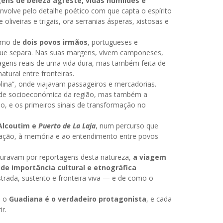
ens de beleza agreste, vidas humildes e
nvolve pelo detalhe poético com que capta o espírito
liveiras e trigais, ora serranias ásperas, xistosas e
timo de
dois povos irmãos
, portugueses e
 que separa. Nas suas margens, vivem camponeses,
nagens reais de uma vida dura, mas também feita de
atural entre fronteiras.
ina”, onde viajavam passageiros e mercadorias.
dade socioeconómica da região, mas também a
ão, e os primeiros sinais de transformação no
Alcoutim e
Puerto de La Laja
, num percurso que
lação, à memória e ao entendimento entre povos
uravam por reportagens desta natureza,
a viagem
e importância cultural e etnográfica
trada, sustento e fronteira viva — e de como o
e o
Guadiana é o verdadeiro protagonista
, e cada
r.